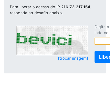
Para liberar o acesso
do IP
216.73.217.154
,
responda ao desafio abaixo.
Digite 
lado no
[trocar imagem]