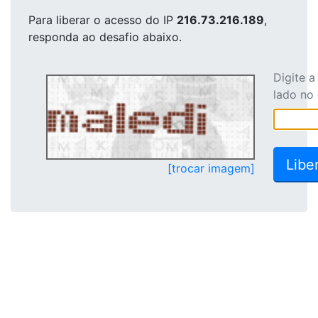
Para liberar o acesso
do IP
216.73.216.189
,
responda ao desafio abaixo.
Digite 
lado no
[trocar imagem]