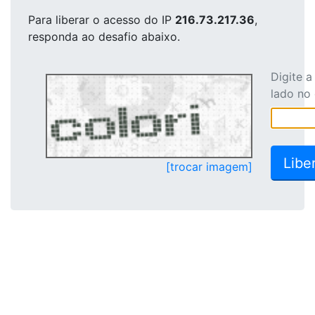
Para liberar o acesso
do IP
216.73.217.36
,
responda ao desafio abaixo.
Digite 
lado no
[trocar imagem]