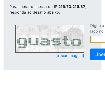
Para liberar o acesso
do IP
216.73.216.37
,
responda ao desafio abaixo.
Digite 
lado no
[trocar imagem]