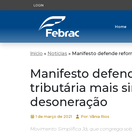
LOGIN
Home
Início
»
Notícias
»
Manifesto defende refor
Manifesto defen
tributária mais 
desoneração
1 de março de 2021
Por: Vânia Rios
Movimento Simplifica Já, que congrega sobr