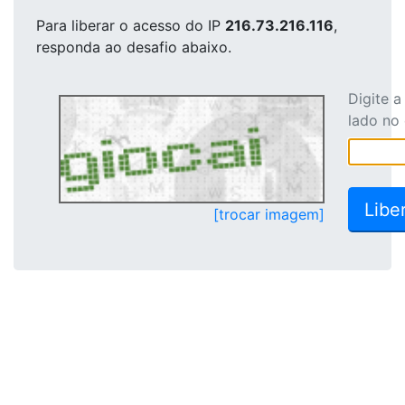
Para liberar o acesso
do IP
216.73.216.116
,
responda ao desafio abaixo.
Digite 
lado no
[trocar imagem]