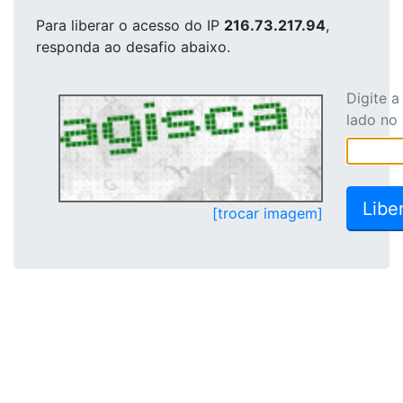
Para liberar o acesso
do IP
216.73.217.94
,
responda ao desafio abaixo.
Digite 
lado no
[trocar imagem]