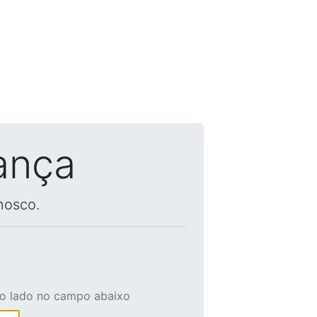
ança
nosco.
ao lado no campo abaixo