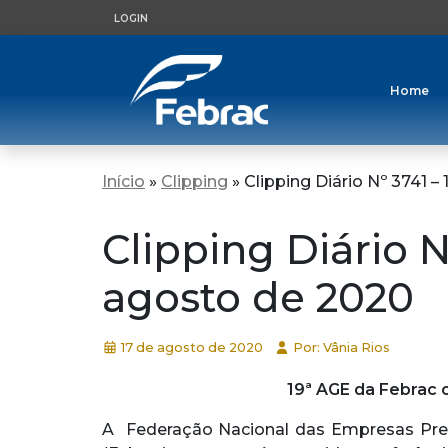
LOGIN
Home
Início
»
Clipping
»
Clipping Diário Nº 3741 –
Clipping Diário N
agosto de 2020
17 de agosto de 2020
Por: Vânia Rios
19ª AGE da Febrac 
A Federação Nacional das Empresas Pre