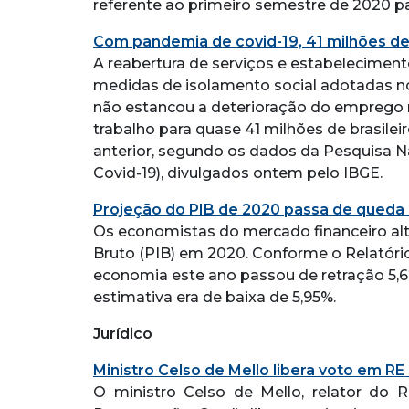
referente ao primeiro semestre de 2020 pa
Com pandemia de covid-19, 41 milhões de
A reabertura de serviços e estabelecimen
medidas de isolamento social adotadas n
não estancou a deterioração do emprego no
trabalho para quase 41 milhões de brasile
anterior, segundo os dados da Pesquisa N
Covid-19), divulgados ontem pelo IBGE.
Projeção do PIB de 2020 passa de queda 
Os economistas do mercado financeiro alt
Bruto (PIB) em 2020. Conforme o Relatóri
economia este ano passou de retração 5,6
estimativa era de baixa de 5,95%.
Jurídico
Ministro Celso de Mello libera voto em RE
O ministro Celso de Mello, relator do R