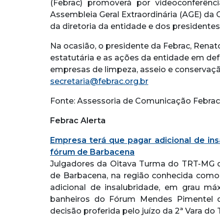
(Febrac) promoverá por videoconferênci
Assembleia Geral Extraordinária (AGE) da
da diretoria da entidade e dos presidentes 
Na ocasião, o presidente da Febrac, Rena
estatutária e as ações da entidade em def
empresas de limpeza, asseio e conservação
secretaria@febrac.org.br
Fonte: Assessoria de Comunicação Febrac
Febrac Alerta
Empresa terá que pagar adicional de ins
fórum de Barbacena
Julgadores da Oitava Turma do TRT-MG de
de Barbacena, na região conhecida como
adicional de insalubridade, em grau má
banheiros do Fórum Mendes Pimentel d
decisão proferida pelo juízo da 2ª Vara do