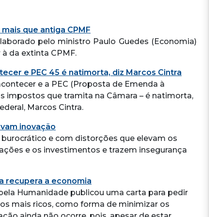
 mais que antiga CPMF
elaborado pelo ministro Paulo Guedes (Economia)
 à da extinta CPMF.
tecer e PEC 45 é natimorta, diz Marcos Cintra
 acontecer e a PEC (Proposta de Emenda à
os impostos que tramita na Câmara – é natimorta,
ederal, Marcos Cintra.
ravam inovação
o, burocrático e com distorções que elevam os
ações e os investimentos e trazem insegurança
 a recupera a economia
pela Humanidade publicou uma carta para pedir
s mais ricos, como forma de minimizar os
ação ainda não ocorre, pois, apesar de estar