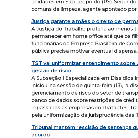
unidades em São Leopoldo (RS). Segundo a
comuns de limpeza, agente apontado por el
Justiça garante a mães o direito de per
A Justiça do Trabalho proferiu ao menos tr
permanecer em home office até que os filh
funcionárias da Empresa Brasileira de Corr
pública precisa motivar eventual dispensa.
TST vai uniformizar entendimento sobre 
gestão de risco
A Subseção I Especializada em Dissídios In
iniciou, na sessão de quinta-feira (13), a d
gerenciamento de risco do setor de transp
banco de dados sobre restrições de crédi
repassá-las às empresas contratantes. Tra
pela uniformização da jurisprudência das
Tribunal mantém rescisão de sentença q
acordo