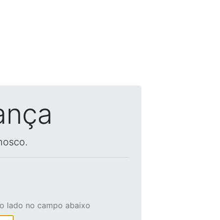
ança
nosco.
ao lado no campo abaixo