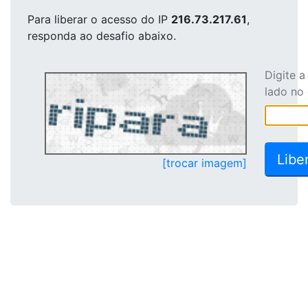
Para liberar o acesso
do IP
216.73.217.61
,
responda ao desafio abaixo.
Digite 
lado no
[trocar imagem]