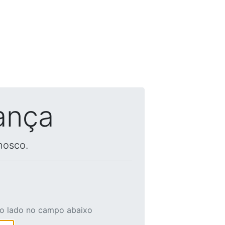
ança
nosco.
ao lado no campo abaixo