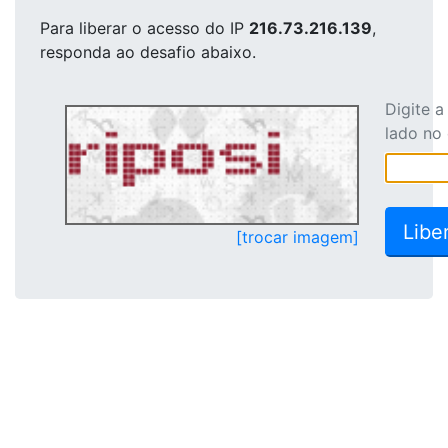
Para liberar o acesso
do IP
216.73.216.139
,
responda ao desafio abaixo.
Digite 
lado no
[trocar imagem]