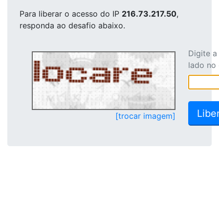
Para liberar o acesso
do IP
216.73.217.50
,
responda ao desafio abaixo.
Digite 
lado no
[trocar imagem]