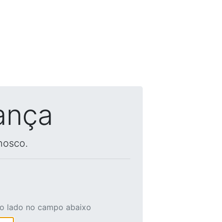
ança
nosco.
ao lado no campo abaixo