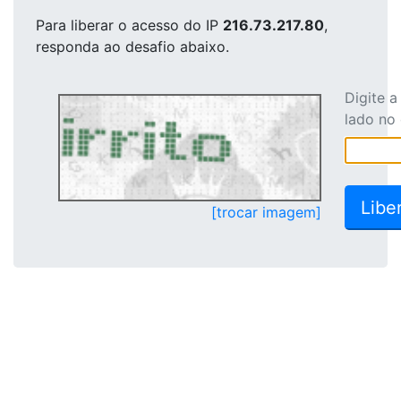
Para liberar o acesso
do IP
216.73.217.80
,
responda ao desafio abaixo.
Digite 
lado no
[trocar imagem]