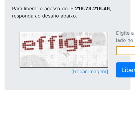
Para liberar o acesso
do IP
216.73.216.46
,
responda ao desafio abaixo.
Digite 
lado no
[trocar imagem]