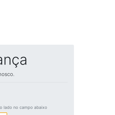
ança
nosco.
ao lado no campo abaixo