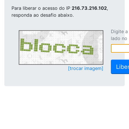
Para liberar o acesso
do IP
216.73.216.102
,
responda ao desafio abaixo.
Digite 
lado no
[trocar imagem]