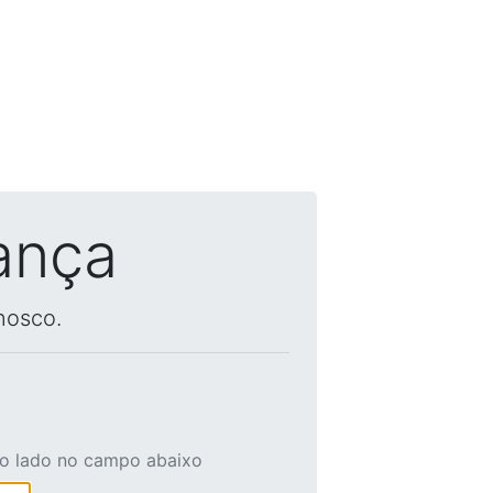
ança
nosco.
ao lado no campo abaixo