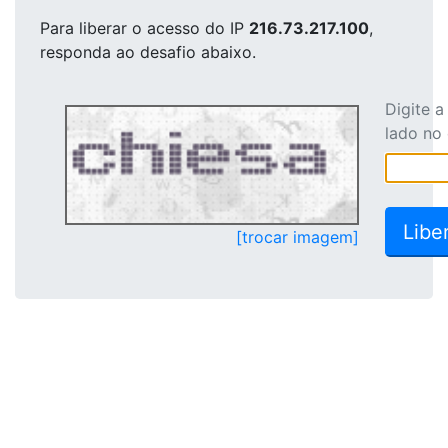
Para liberar o acesso
do IP
216.73.217.100
,
responda ao desafio abaixo.
Digite 
lado no
[trocar imagem]