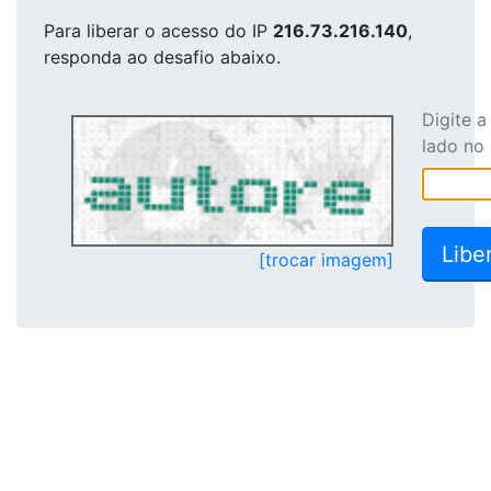
Para liberar o acesso
do IP
216.73.216.140
,
responda ao desafio abaixo.
Digite 
lado no
[trocar imagem]