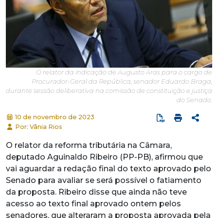
O relator da indicação de Augusto Aras para o cargo de
Procurador-Geral da República, senador Eduardo Braga,
durante sessão deliberativa na comissão de constituição e justiça
do Senado.
10 de novembro de 2023
Por: Vânia Rios
O relator da reforma tributária na Câmara,
deputado Aguinaldo Ribeiro (PP-PB), afirmou que
vai aguardar a redação final do texto aprovado pelo
Senado para avaliar se será possível o fatiamento
da proposta. Ribeiro disse que ainda não teve
acesso ao texto final aprovado ontem pelos
senadores, que alteraram a proposta aprovada pela