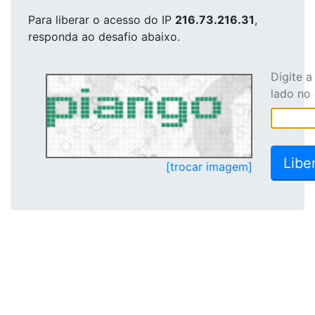
Para liberar o acesso
do IP
216.73.216.31
,
responda ao desafio abaixo.
Digite 
lado no
[trocar imagem]