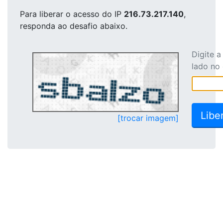
Para liberar o acesso
do IP
216.73.217.140
,
responda ao desafio abaixo.
Digite 
lado no
[trocar imagem]