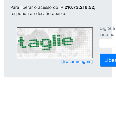
Para liberar o acesso
do IP
216.73.216.52
,
responda ao desafio abaixo.
Digite 
lado no
[trocar imagem]