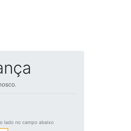
ança
nosco.
ao lado no campo abaixo