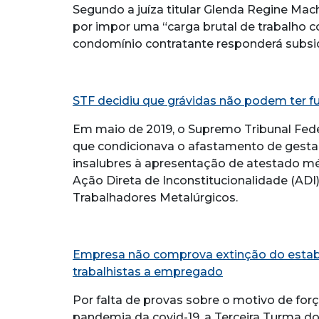
Segundo a juíza titular Glenda Regine Ma
por impor uma “carga brutal de trabalho c
condomínio contratante responderá subsi
STF decidiu que grávidas não podem ter f
Em maio de 2019, o Supremo Tribunal Feder
que condicionava o afastamento de gestan
insalubres à apresentação de atestado mé
Ação Direta de Inconstitucionalidade (ADI
Trabalhadores Metalúrgicos.
Empresa não comprova extinção do estab
trabalhistas a empregado
Por falta de provas sobre o motivo de for
pandemia da covid-19, a Terceira Turma do