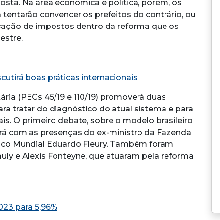
ta. Na área econômica e política, porém, os
tentarão convencer os prefeitos do contrário, ou
ficação de impostos dentro da reforma que os
estre.
cutirá boas práticas internacionais
tária (PECs 45/19 e 110/19) promoverá duas
a tratar do diagnóstico do atual sistema e para
is. O primeiro debate, sobre o modelo brasileiro
ntará com as presenças do ex-ministro da Fazenda
nco Mundial Eduardo Fleury. Também foram
ly e Alexis Fonteyne, que atuaram pela reforma
023 para 5,96%