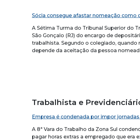
Sócia consegue afastar nomeação como d
A Sétima Turma do Tribunal Superior do T
São Gonçalo (RJ) do encargo de depositá
trabalhista. Segundo o colegiado, quando n
depende da aceitação da pessoa nomeada,
Trabalhista e Previdenciári
Empresa é condenada por impor jornadas d
A 8ª Vara do Trabalho da Zona Sul conden
pagar horas extras a empregado que era ex