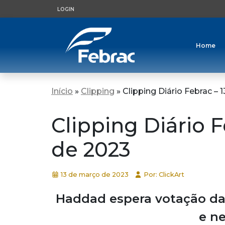
LOGIN
Home
Início
»
Clipping
»
Clipping Diário Febrac –
Clipping Diário 
de 2023
13 de março de 2023
Por: ClickArt
Haddad espera votação da 
e n