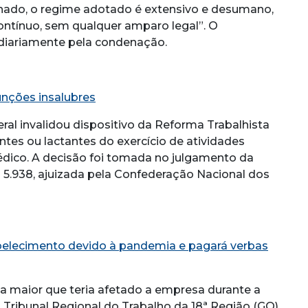
chado, o regime adotado é extensivo e desumano,
ontínuo, sem qualquer amparo legal”. O
diariamente pela condenação.
unções insalubres
al invalidou dispositivo da Reforma Trabalhista
tes ou lactantes do exercício de atividades
dico. A decisão foi tomada no julgamento da
) 5.938, ajuizada pela Confederação Nacional dos
elecimento devido à pandemia e pagará verbas
ça maior que teria afetado a empresa durante a
 Tribunal Regional do Trabalho da 18ª Região (GO)