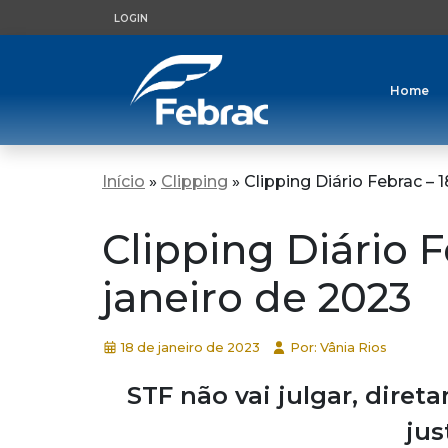
LOGIN
Home
Início
»
Clipping
»
Clipping Diário Febrac – 
Clipping Diário F
janeiro de 2023
18 de janeiro de 2023
Por: Vânia Rios
STF não vai julgar, dire
jus