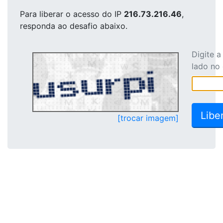
Para liberar o acesso
do IP
216.73.216.46
,
responda ao desafio abaixo.
Digite 
lado no
[trocar imagem]