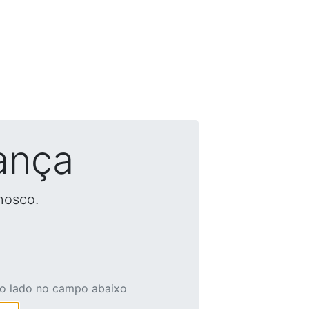
ança
nosco.
ao lado no campo abaixo