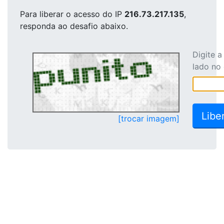
Para liberar o acesso
do IP
216.73.217.135
,
responda ao desafio abaixo.
Digite 
lado no
[trocar imagem]