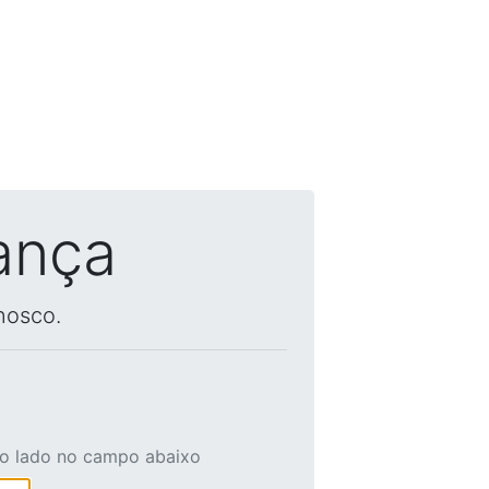
ança
nosco.
ao lado no campo abaixo