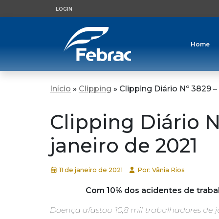
LOGIN
Home
Início
»
Clipping
»
Clipping Diário Nº 3829 – 
Clipping Diário N
janeiro de 2021
11 de janeiro de 2021
Por: Vânia Rios
Com 10% dos acidentes de trabal
Doença afastou 10,8 mil trabalhadores de