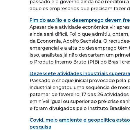
passado e o governo ainda não reeditou a m
aqueles empresários que precisam fazer d
Fim do auxílio e o desemprego devem fre
Apesar de a atividade econômica vir apres
ainda será difícil. Foi o que admitiu, onte
da Economia, Adolfo Sachsida. O recrudes
emergencial e a alta do desemprego têm tu
isso, analistas já não descartam um prime
o Produto Interno Bruto (PIB) do Brasil c
Dezessete atividades industriais superar
Passado o choque inicial provocado pela 
industrial engatou uma sequência de mese
patamar de fevereiro: 17 das 26 atividade
em nível igual ou superior ao pré-crise san
e foram divulgados pelo Instituto Brasileiro
Covid, meio ambiente e geopolítica estão
pesquisa