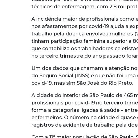
técnicos de enfermagem, com 2,8 mil profi
A incidência maior de profissionais como 
nos afastamentos por covid-19 ajuda a exp
trabalho pela doença envolveu mulheres (
tinham participação feminina superior a 
que contabiliza os trabalhadores celetista
no terceiro trimestre do ano passado fo
Um dos dados que chamam a atenção nos 
do Seguro Social (INSS) é que não foi uma 
covid-19, mas sim São José do Rio Preto.
A cidade do interior de São Paulo de 465 
profissionais por covid-19 no terceiro tri
forma a categorias ligadas à saúde – entr
enfermeiros. O número na cidade é quase o
registros de acidente de trabalho pela do
Com a 11ª maior população de São Paulo,