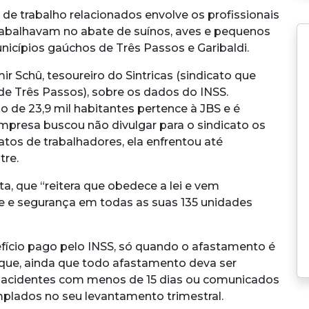
de trabalho relacionados envolve os profissionais
trabalhavam no abate de suínos, aves e pequenos
nicípios gaúchos de Três Passos e Garibaldi.
r Schû, tesoureiro do Sintricas (sindicato que
 de Três Passos), sobre os dados do INSS.
io de 23,9 mil habitantes pertence à JBS e é
empresa buscou não divulgar para o sindicato os
tos de trabalhadores, ela enfrentou até
tre.
a, que “reitera que obedece a lei e vem
 e segurança em todas as suas 135 unidades
efício pago pelo INSS, só quando o afastamento é
ta que, ainda que todo afastamento deva ser
e acidentes com menos de 15 dias ou comunicados
plados no seu levantamento trimestral.