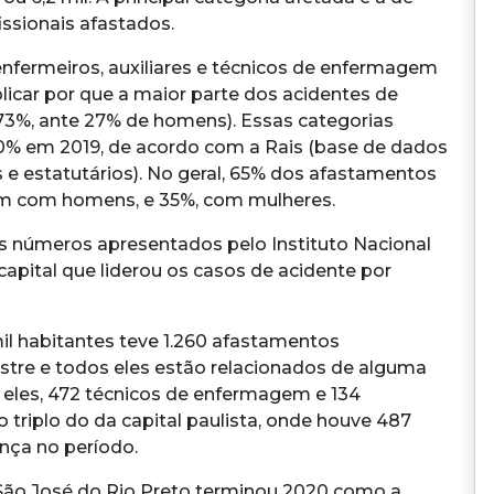
ssionais afastados.
enfermeiros, auxiliares e técnicos de enfermagem
licar por que a maior parte dos acidentes de
73%, ante 27% de homens). Essas categorias
80% em 2019, de acordo com a Rais (base de dados
s e estatutários). No geral, 65% dos afastamentos
ram com homens, e 35%, com mulheres.
números apresentados pelo Instituto Nacional
capital que liderou os casos de acidente por
mil habitantes teve 1.260 afastamentos
mestre e todos eles estão relacionados de alguma
e eles, 472 técnicos de enfermagem e 134
 triplo do da capital paulista, onde houve 487
ença no período.
 São José do Rio Preto terminou 2020 como a