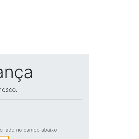
ança
nosco.
ao lado no campo abaixo