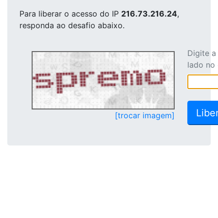
Para liberar o acesso
do IP
216.73.216.24
,
responda ao desafio abaixo.
Digite 
lado no
[trocar imagem]