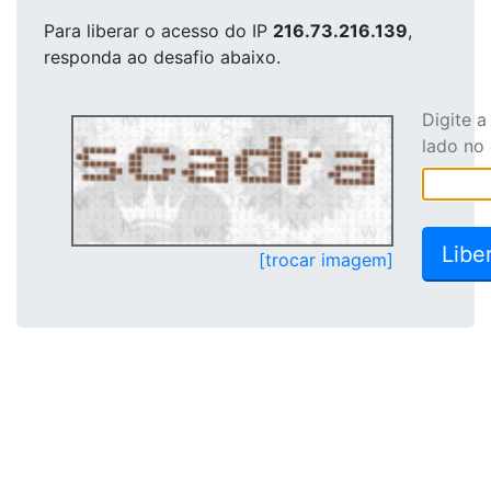
Para liberar o acesso
do IP
216.73.216.139
,
responda ao desafio abaixo.
Digite 
lado no
[trocar imagem]