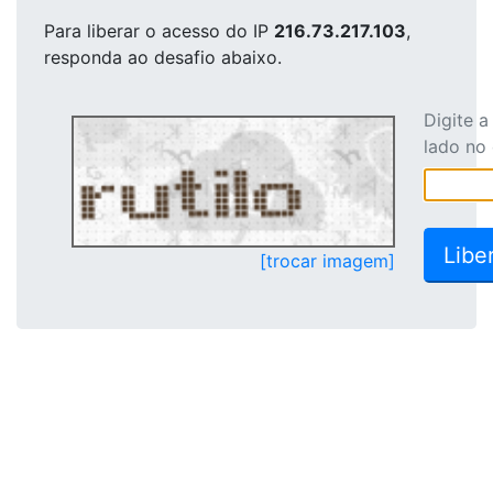
Para liberar o acesso
do IP
216.73.217.103
,
responda ao desafio abaixo.
Digite 
lado no
[trocar imagem]