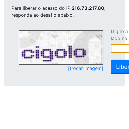
Para liberar o acesso
do IP
216.73.217.80
,
responda ao desafio abaixo.
Digite 
lado no
[trocar imagem]