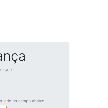
ança
nosco.
ao lado no campo abaixo