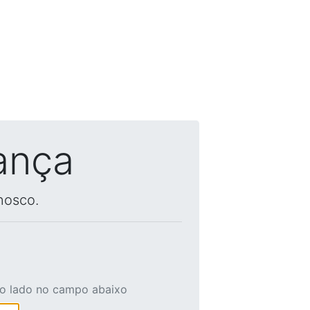
ança
nosco.
ao lado no campo abaixo