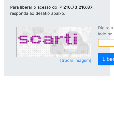
Para liberar o acesso
do IP
216.73.216.87
,
responda ao desafio abaixo.
Digite 
lado no
[trocar imagem]