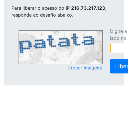
Para liberar o acesso
do IP
216.73.217.123
,
responda ao desafio abaixo.
Digite 
lado no
[trocar imagem]