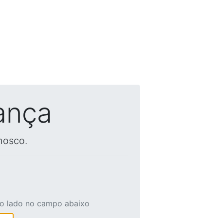
ança
nosco.
ao lado no campo abaixo