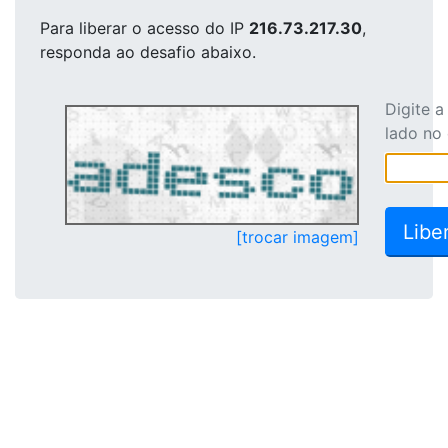
Para liberar o acesso
do IP
216.73.217.30
,
responda ao desafio abaixo.
Digite 
lado no
[trocar imagem]