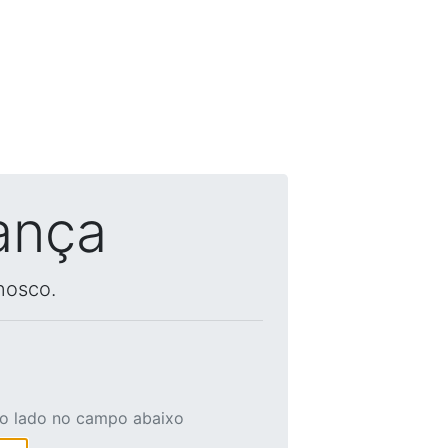
ança
nosco.
ao lado no campo abaixo