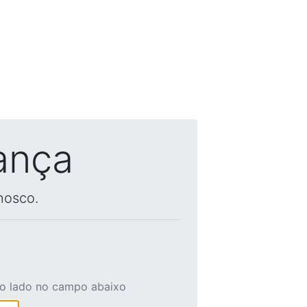
ança
nosco.
ao lado no campo abaixo