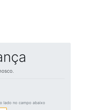
ança
nosco.
ao lado no campo abaixo