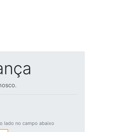
ança
nosco.
ao lado no campo abaixo