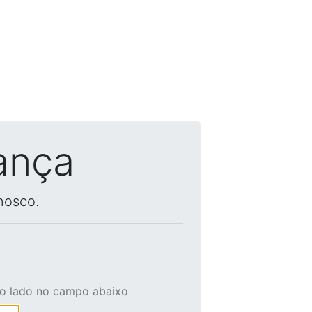
ança
nosco.
ao lado no campo abaixo